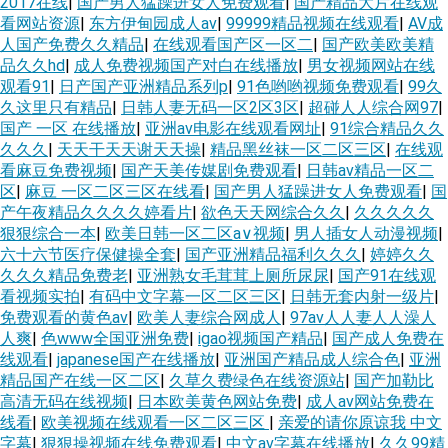
2017在线
|
国产男人猛躁进女人免费观看
|
国产精品大片在线观
看网站资源
|
东方伊甸园成人av
|
99999精品视频在线观看
|
AV成
人国产免费久久精品
|
在线观看国产区一区二
|
国产欧美欧美精
品久久hd
|
成人免费视频国产对白在线播放
|
男女视频网站在线
观看91
|
日产国产亚洲精品系列p
|
91色哟哟视频免费观看
|
99久
久这里只有精品
|
日韩人妻无码一区2区3区
|
超碰人人综合网97
|
国产 一区 在线播放
|
亚洲av电影在线观看网址
|
91综合精品久久
久久久
|
天天干天天谢天天操
|
精品黑丝袜一区二区三区
|
在线观
看麻豆免费视频
|
国产天美传媒剧免费观看
|
日韩av精品一区二
区
|
麻豆 一区二区三区在线看
|
国产男人猛躁进女人免费观看
|
国
产午夜精品久久久久婷看片
|
欲色天天网综合久久
|
久久久久久
狠狠综合一本
|
欧美日韩一区二区a∨视频
|
男人插女人动漫视频
|
六十六节医疗保健操全套
|
国产亚洲精品福利久久久
|
婷婷久久
久久久精品免费老
|
亚洲熟女毛茸茸上厕所尿尿
|
国产91在线观
看视频实拍
|
有码中文字幕一区二区三区
|
日韩无套内射一级片
|
免费观看的黄色av
|
欧美人妻综合网成人
|
97av人人妻人人澡人
人爽
|
色www全国亚洲免费
|
igao视频国产精品
|
国产成人免费在
线观看
|
japanese国产在线播放
|
亚洲国产精品成人综合色
|
亚洲
精品国产在线一区二区
|
久草久费绿色在线资源站
|
国产加勒比
高清无码在线视频
|
日本欧美黄色网站免费
|
成人av网站免费在
线看
|
欧美视频在线观看一区二区三区
|
亲爱的请你原谅我 中文
字幕
|
狠狠操视频在线免费观看
|
中文av字幕在线播放
|
久久99精