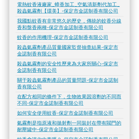
電熱蚊香液廠家_蟑香加工_空氣清新劑代加工_
殺蟲氣霧劑【環美】-保定市金諾制香有限公司
我國點蚊香有非常悠久的歷史，傳統的蚊香分線
香和盤香兩種-保定市金諾制香有限公司
蚊香的作用機理-保定市金諾制香有限公司
殺蟲氣霧劑產品質量國家監督抽查結果-保定市
金諾制香有限公司
殺蟲氣霧劑的安全性歷來為大家所關心-保定市
金諾制香有限公司
關于殺蟲氣霧劑產品的質量問題-保定市金諾制
香有限公司
在配方相同的條件下，生物效果因溶劑的不同而
不同-保定市金諾制香有限公司
如何安全使用蚊香-保定市金諾制香有限公司
氣霧劑是指原液和拋射劑一同裝封在帶有閥門的
耐壓罐中-保定市金諾制香有限公司