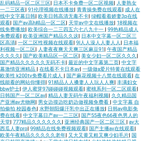
乱码精品一区二区三区
|
日本不卡免费一区二区视频
|
人妻熟女
一二三区夜
|
91伦理视频在线播放
|
青青操免费在线观看
|
成人在
线中文字幕日韩
|
欧美日韩高清无毒不卡
|
绿帽看着娇妻3p在线
观看
|
国产av高h精品一区二区
|
天堂av中文在线播放
|
18视频在
线免费播放
|
欧美综合一二三四五六七八九十一
|
99热精品成人
免费观看
|
欧美亚洲国产精品久久这
|
日本中文字幕一区二区三
区高清
|
一区二区性视频在线观看
|
9l人人澡人人妻人人
|
日本福
利视频一区二区
|
人妻夜夜爽天天爽三区麻豆91
|
午夜国产精品
久久久久
|
国产欧美精品区一区二区
|
美女少妇一区二区久久久
|
国产精品久久久久久无码不卡
|
最近的中文字幕第二页
|
中文字
幕激情亚洲精品
|
在线看不卡日本av
|
一级做a爱片特黄在线观看
欧美性 k200tv免费看片成人
|
国产麻花视频十八禁在线观看
|
在
线能看的网站你懂得
|
91精品人人搡妻人人玩人人爽
|
丰满妇女
bbw护士
|
伊人蜜芽97碰碰碰视频观看
|
蜜桃系列一区二区观看
|
日韩国产一区二区av
|
精品人妻无码午夜福利视频
|
久久精品国
产亚洲av尤物网
|
男女边摸边吃奶边做视频免费看
|
中文字幕 自
拍偷拍 校园春色
|
水野朝阳爆汗乳中出正在播放
|
日韩av电影免
费在线看
|
中文字幕日产av一二三区
|
国产55夜色66夜色男人的
天堂
|
777精品久久久久久久
|
亚洲经典国产一区二区三区
|
av大
西瓜人妻pro
|
99精品在线免费视频观看
|
国产主播av在线观看
|
欧美午夜精品久久久久久老年
|
又大又黄又粗又爽少妇毛片
|
国