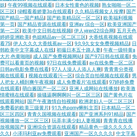
妖
|
午夜99视频在线观看
|
日本女性黄色的视频
|
熟女啪啪一区二
区三区
|
绿帽看着娇妻3p在线观看
|
久久精品视频女人按摩
|
国产
国产精品一国产精品
|
国产欧美精品区一区二区
|
欧美福利视频
第一页
|
国产精品资源在线观看
|
亚洲av 综合一区
|
欧美亚洲国产
第一二区
|
欧美中文日韩在线视频
|
伊人yiren22综合网
|
五月天色
婷婷亚洲欧美
|
色妞精品av一区二区三区
|
大香线蕉视频在线观
看75
|
伊人久久久大香线蕉av一区
|
9久9久女女免费视频精品
|
日
韩欧美中文字幕成人在线
|
初撮日本五十路人妻
|
午夜一级特黄a
大片,色黄啪啪
|
成人国产免费视频网站
|
国产97日韩在线观看
|
免
费可以看黄页的视频
|
97日在线免费观看
|
av在线免费一区二区
|
日韩av电影免费在线看
|
97人人澡人人添人人爽
|
青青青分类视
频在线观看
|
视频在线观看污一区
|
综合页自拍视频在线观看
|
男
人把女人桶到爽午夜视频
|
成人免费看片'在线观看
|
97婷婷免费
在线观看
|
萌白酱国产一区二区
|
亚洲人成网站在线播放
|
欧美激
情蜜桃在线观看
|
操骚逼啊啊啊叫一区二区三区
|
国产黄色片在
线观看网站
|
国产午夜激情自拍视频
|
欧洲老妇人一区二区三区
|
免费看的欧美三级黄片
|
91九色porny蝌蚪主页
|
日本精品一区二
区三区四区
|
青青久国视频在线观看
|
国产亚洲系列91精品
|
国产
视频播放一区二区三区
|
玩弄丰满少妇人妻视频
|
青青青在线播
放视频国产
|
亚洲综合资源在线观看
|
精品黄色一级久久久久久
久久
|
小泽玛利亚av免费观看
|
亚洲国产一区久久久久
|
中文字幕