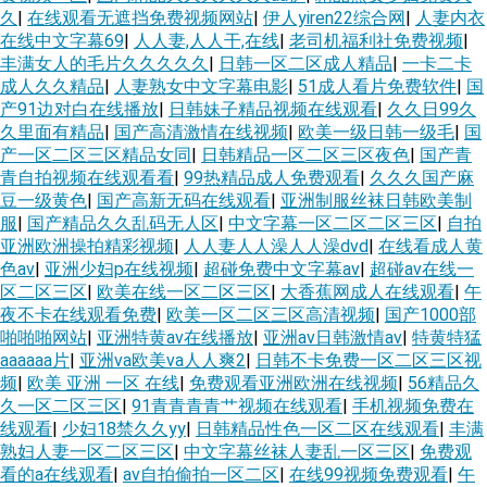
久
|
在线观看无遮挡免费视频网站
|
伊人yiren22综合网
|
人妻内衣
在线中文字幕69
|
人人妻,人人干,在线
|
老司机福利社免费视频
|
丰满女人的毛片久久久久久
|
日韩一区二区成人精品
|
一卡二卡
成人久久精品
|
人妻熟女中文字幕电影
|
51成人看片免费软件
|
国
产91边对白在线播放
|
日韩妹子精品视频在线观看
|
久久日99久
久里面有精品
|
国产高清激情在线视频
|
欧美一级日韩一级毛
|
国
产一区二区三区精品女同
|
日韩精品一区二区三区夜色
|
国产青
青自拍视频在线观看看
|
99热精品成人免费观看
|
久久久国产麻
豆一级黄色
|
国产高新无码在线观看
|
亚洲制服丝袜日韩欧美制
服
|
国产精品久久乱码无人区
|
中文字幕一区二区二区三区
|
自拍
亚洲欧洲操拍精彩视频
|
人人妻人人澡人人澡dvd
|
在线看成人黄
色av
|
亚洲少妇p在线视频
|
超碰免费中文字幕av
|
超碰av在线一
区二区三区
|
欧美在线一区二区三区
|
大香蕉网成人在线观看
|
午
夜不卡在线观看免费
|
欧美一区二区三区高清视频
|
国产1000部
啪啪啪网站
|
亚洲特黄av在线播放
|
亚洲av日韩激情av
|
特黄特猛
aaaaaa片
|
亚洲va欧美va人人爽2
|
日韩不卡免费一区二区三区视
频
|
欧美 亚洲 一区 在线
|
免费观看亚洲欧洲在线视频
|
56精品久
久一区二区三区
|
91青青青青艹视频在线观看
|
手机视频免费在
线观看
|
少妇18禁久久yy
|
日韩精品性色一区二区在线观看
|
丰满
熟妇人妻一区二区三区
|
中文字幕丝袜人妻乱一区三区
|
免费观
看的a在线观看
|
av自拍偷拍一区二区
|
在线99视频免费观看
|
午