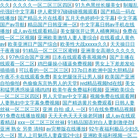
久久
|
久久久久一区二区三区四区
|
91九色黑丝长腿美女
|
制服乱
伦强奸中文字幕
|
伊人蜜芽97碰碰碰视频观看
|
国产精品一码在
线播放
|
国产精品大片在线看
|
五月天色婷婷中文字幕
|
中文字幕
国产av导航
|
精品国产日韩亚洲一区
|
中文字幕日韩av手机在线
播放
|
成人av在线观看精品
|
美女腿张开让男人桶爽网站
|
免费在
线一区二区视频
|
亚洲欧美激情人妻人妻综合
|
在线看成人黄色
av
|
欧美亚洲日产国产综合
|
欧美性大战xxxxx久久
|
天天操日日
干夜夜操
|
91精品一区二区三区蜜桃
|
亚洲美女高潮久久久久久
久
|
97色综合国产亚洲
|
日本在线观看香蕉视频色
|
国产主播在
线观看一区二区
|
鸡巴爆操小骚逼免费视频
|
男女上下差差发哈
插插插
|
可以看的一区二区三区
|
337p日本欧洲中国大胆精品
|
午夜不卡在线观看免费
|
美女把腿张开让男人操
|
欧美国产亚洲
自拍偷拍
|
色偷偷东京热男人的天堂
|
jvid精品视频hd在线
|
美女
和猛男诱惑操逼捅鸡鸡
|
欧美午夜免费福利视频
|
亚洲欧美综合
一区二区三区四区
|
男人天堂av中文字幕
|
视频免费在线观看网
|
人妻熟妇中文字幕免费视频
|
国产精选黄片免费观看
|
日韩人妻
丝袜一区二区三区
|
亚洲 自拍 成人 一区
|
91在线免费精品视频
|
91免费在线播放视频
|
天天天色天天天操老阿姨
|
成人av在线观
看精品
|
xxx一区二区三区丝袜
|
91精品国语对白人妻刺激使劲
|
亚洲 熟女 另类 清纯
|
av完整版在线播放
|
92午夜福利极品少妇久
久一区
|
黑人上司魅惑人妻森萤2中出
|
亚洲欧美福利视频一区二