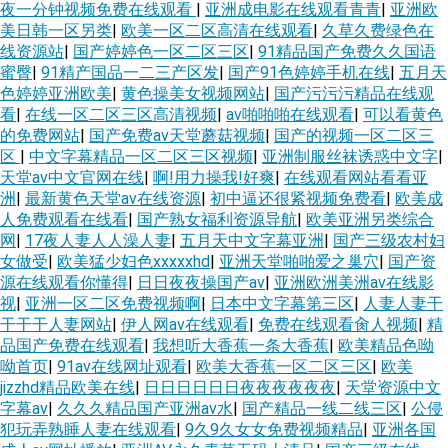
夜一分钟视频免费在线观看
|
亚洲成电影在线观看青青
|
亚洲欧
美日韩一区另类
|
欧美一区二区高清在线观看
|
久草久费绿色在
线资源站
|
国产婷婷色一区二区三区
|
91精品国产免费久久国语
蜜臀
|
91精产国品一二三产区发
|
国产91色婷婷手机在线
|
五月天
色婷婷亚洲欧美
|
黄色操美女视频网站
|
国产污污污精品在线观
看
|
在线一区二区三区高清视频
|
av啪啪啪在线观看
|
可以看黄色
的免费网站
|
国产免费av天堂蘑菇视频
|
国产的视频一区二区三
区
|
中文字幕精品一区二区三区视频
|
亚洲制服丝袜诱惑中文字
|
天堂av中文官网在线
|
啊!用力操我!好爽
|
在线观看网站看看亚
洲
|
最新黄色天堂av在线资源
|
初中逼还很紧视频免费看
|
欧美成
人免费观看在线看
|
国产熟女福利资源导航
|
欧美亚洲另类综合
网
|
17夜人妻人人澡人妻
|
五月天中文字幕亚洲
|
国产三级农村妇
女做受
|
欧美猛少妇色xxxxxhd
|
亚洲天堂啪啪爱之巢穴
|
国产资
源在线观看你懂得
|
日日夜夜操国产av
|
亚洲欧洲美洲av在线影
视
|
亚洲一区二区免费视频啊
|
日本中文字幕第三区
|
人妻人妻干
干干干人妻网站
|
伊人网av在线观看
|
免费在线观看肏人视频
|
精
品国产免费在线观看
|
我想听大香蕉一条大香蕉
|
欧美精品色呦
呦首页
|
91av在线网址观看
|
欧美大香蕉一区二区三区
|
欧美
jizzhd精品欧美在线
|
日日日日日日夜夜夜夜夜夜
|
天堂资源中文
字幕av
|
久久久精品国产亚洲av水
|
国产精品一线二线三区
|
公侵
犯玩弄熟睡人妻在线观看
|
9久9久女女免费视频精品
|
亚洲各国