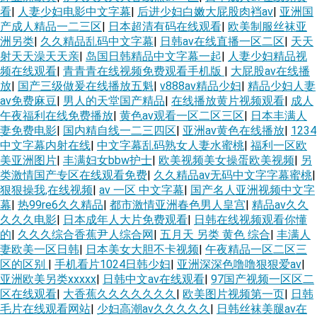
看
|
人妻少妇电影中文字幕
|
后进少妇白嫩大屁股肉裆av
|
亚洲国
产成人精品一二三区
|
日本超清有码在线观看
|
欧美制服丝袜亚
洲另类
|
久久精品乱码中文字幕
|
日韩av在线直播一区二区
|
天天
射天天澡天天亲
|
岛国日韩精品中文字幕一起
|
人妻少妇精品视
频在线观看
|
青青青在线视频免费观看手机版
|
大屁股av在线播
放
|
国产三级做爰在线播放五魁
|
v888av精品少妇
|
精品少妇人妻
av免费麻豆
|
男人的天堂国产精品
|
在线播放黄片视频观看
|
成人
午夜福利在线免费播放
|
黄色av观看一区二区三区
|
日本丰满人
妻免费电影
|
国内精自线一二三四区
|
亚洲av黄色在线播放
|
1234
中文字幕内射在线
|
中文字幕乱码熟女人妻水蜜桃
|
福利一区欧
美亚洲图片
|
丰满妇女bbw护士
|
欧美视频美女操蛋欧美视频
|
另
类激情国产专区在线观看免费
|
久久精品aⅴ无码中文字字幕蜜桃
|
狠狠操我,在线视频
|
av 一区 中文字幕
|
国产名人亚洲视频中文字
幕
|
热99re6久久精品
|
都市激情亚洲春色男人皇宫
|
精品av久久
久久久电影
|
日本成年人大片免费观看
|
日韩在线视频观看你懂
的
|
久久久综合香蕉尹人综合网
|
五月天 另类 黄色 综合
|
丰满人
妻欧美一区日韩
|
日本美女大胆不卡视频
|
午夜精品一区二区三
区的区别
|
手机看片1024日韩少妇
|
亚洲深深色噜噜狠狠爱av
|
亚洲欧美另类xxxxx
|
日韩中文av在线观看
|
97国产视频一区区二
区在线观看
|
大香蕉久久久久久久久
|
欧美图片视频第一页
|
日韩
毛片在线观看网站
|
少妇高潮av久久久久久
|
日韩丝袜美腿av在