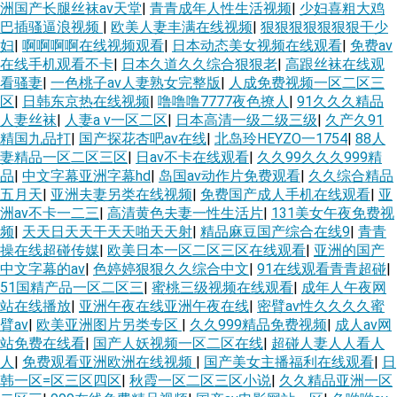
洲国产长腿丝袜av天堂
|
青青成年人性生活视频
|
少妇喜粗大鸡
巴插骚逼浪视频
|
欧美人妻丰满在线视频
|
狠狠狠狠狠狠狠干少
妇
|
啊啊啊啊在线视频观看
|
日本动态美女视频在线观看
|
免费av
在线手机观看不卡
|
日本久道久久综合狠狠老
|
高跟丝袜在线观
看骚妻
|
一色桃子av人妻熟女完整版
|
人成免费视频一区二区三
区
|
日韩东京热在线视频
|
噜噜噜7777夜色撩人
|
91久久久精品
人妻丝袜
|
人妻a v一区二区
|
日本高清一级二级三级
|
久产久91
精国九品打
|
国产探花杏吧av在线
|
北岛玲HEYZO一1754
|
88人
妻精品一区二区三区
|
日av不卡在线观看
|
久久99久久久999精
品
|
中文字幕亚洲字幕hd
|
岛国av动作片免费观看
|
久久综合精品
五月天
|
亚洲夫妻另类在线视频
|
免费国产成人手机在线观看
|
亚
洲av不卡一二三
|
高清黄色夫妻一性生活片
|
131美女午夜免费视
频
|
天天日天天干天天啪天天射
|
精品麻豆国产综合在线9
|
青青
操在线超碰传媒
|
欧美日本一区二区三区在线观看
|
亚洲的国产
中文字幕的av
|
色婷婷狠狠久久综合中文
|
91在线观看青青超碰
|
51国精产品一区二区三
|
蜜桃三级视频在线观看
|
成年人午夜网
站在线播放
|
亚洲午夜在线亚洲午夜在线
|
密臂av性久久久久蜜
臂av
|
欧美亚洲图片另类专区
|
久久999精品免费视频
|
成人av网
站免费在线看
|
国产人妖视频一区二区在线
|
超碰人妻人人看人
人
|
免费观看亚洲欧洲在线视频
|
国产美女主播福利在线观看
|
日
韩一区=区三区四区
|
秋霞一区二区三区小说
|
久久精品亚洲一区