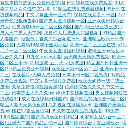
有故事情节的美女免费日逼视频
|
日穴视频在线免费观看
|
3d人
妻マリさんの性中文字幕
|
91精品在线免费观看视频
|
99日韩在
线视频精品
|
中文字幕亚洲一区天堂
|
视频在线观看污一区
|
777
米奇色狠狠俺去啊
|
国产男女激情视频一区
|
亚洲欧美日韩综合
成人
|
宅男噜噜66一区二区三区四区
|
国产a级三级三级三级别
|
男人天堂男人天堂网
|
我要你大几吧进入穴里视频
|
91精品国产
人妻国产
|
狠狠色丁香久久综合频道日韩
|
亚洲精品欧美日韩专
区免费
|
无翼乌18禁本子全彩无遮
|
欧洲一区二区三区在线
|
好吊
毛片一区二区三区
|
午夜美女直播福利视频
|
蜜桃亚洲av优女av
综合久久久
|
91九色popny人妻
|
天天爽天天爽免费视频
|
欧美一
区二区三不卡
|
四房波波-五月天-四房波波
|
精品国产日韩亚洲一
区
|
97精品免费公开视频
|
欧美亚洲第一区第二区
|
亚洲av不卡一
二三
|
在线看片z无码人成免费
|
日本不卡一区二区蜜乳
|
97精品
免费公开视频
|
中文字幕一级片免费看
|
欧美无矿砖一线二线三
显卡
|
久草免费福利视频资源站
|
色婷婷综合久久久久中文一区
二区
|
日本护士大乳久久αv
|
x8x8中文视频在线
|
男女视频网站在
线观看91
|
成人在线视频日韩国产
|
国产精品视频综合一区二区
|
精品人妻天天爽夜夜爽
|
九九视频在线播放re6
|
亚洲国产最新免
费av
|
碰在97香蕉黄色网
|
99久热在线精品视频观看
|
18免费
1000视频国产
|
国产高清欧美日韩精品
|
50岁熟女乱综合一区二
区
|
亚洲天堂国产精品乱伦一区
|
国产婷婷综合丁香亚洲欧洲
|
理