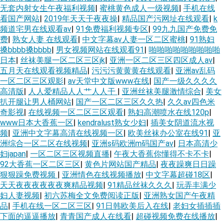
无套内射女生午夜福利视频
|
蜜桃黄色成人一级视频
|
手机在线
看国产网站
|
2019年天天干夜夜操
|
精品国产污网址在线观看
|
k
频道宅男在线观看av
|
91免费福利视频专区
|
99九九国产免费免
费
|
熟女人妻 在线观看
|
中文字幕aⅴ人妻一区二区蜜桃
|
91熟妇
搡bbbb搡bbbb
|
男女视频网站在线观看91
|
啪啪啪啪啪啪啪啪啪
日本
|
丝袜美腿一区二区三区jk
|
亚洲一区二区三区四区成人av
|
五月天在线观看视频精品
|
污污污黄黄黄在线观看
|
亚洲av乱码
一区二区三区观影
|
av天堂中文版www在线
|
国产一级久久久久
高清版
|
人人爱精品人人艹人人干
|
亚洲丝袜美腿激情综合
|
美女
扒开腿让男人桶网站
|
国产一区二区三区久久热
|
久久av四色米
奇影视
|
在线视频一区二区三区观看
|
熟妇高潮喷水在线120p
|
www日本大香蕉一区
|
kendralust熟女少妇
|
插美女阴道流水视
频
|
亚洲中文字幕高清在线视频一区
|
欧美丝袜办公室在线91
|
亚
洲综合一区二区在线视频
|
亚洲s码欧洲m码国产av
|
日本高清少
妇japan
|
一区二区三区视频直播
|
午夜大香蕉你懂得不卡不卡
|
92大香蕉一区二区三区
|
黄色片网站国产精品
|
夜夜躁爽日日躁
狠狠躁免费视频
|
亚洲情色在线视频播放
|
中文字幕超碰18区
|
天天夜夜夜夜夜夜爽精品视频
|
91精品丝袜久久久
|
玩弄丰满少
妇人妻视频
|
初六苏梅全文免费阅读正版
|
亚洲熟女国产午夜精
品
|
手机在线一区二区三区
|
91日韩欧美后入在线
|
老妇女插插插
下面的逼逼播放
|
青青国产成人在线看
|
超碰视频免费在线播放
|