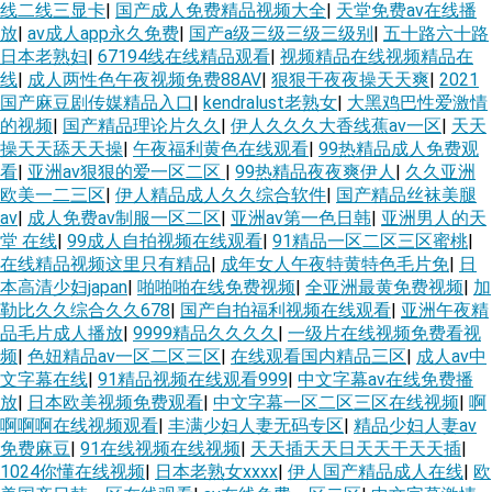
线二线三显卡
|
国产成人免费精品视频大全
|
天堂免费av在线播
放
|
av成人app永久免费
|
国产a级三级三级三级别
|
五十路六十路
日本老熟妇
|
67194线在线精品观看
|
视频精品在线视频精品在
线
|
成人两性色午夜视频免费88AV
|
狠狠干夜夜操天天爽
|
2021
国产麻豆剧传媒精品入口
|
kendralust老熟女
|
大黑鸡巴性爱激情
的视频
|
国产精品理论片久久
|
伊人久久久大香线蕉av一区
|
天天
操天天舔天天操
|
午夜福利黄色在线观看
|
99热精品成人免费观
看
|
亚洲av狠狠的爱一区二区
|
99热精品夜夜爽伊人
|
久久亚洲
欧美一二三区
|
伊人精品成人久久综合软件
|
国产精品丝袜美腿
av
|
成人免费av制服一区二区
|
亚洲av第一色日韩
|
亚洲男人的天
堂 在线
|
99成人自拍视频在线观看
|
91精品一区二区三区蜜桃
|
在线精品视频这里只有精品
|
成年女人午夜特黄特色毛片免
|
日
本高清少妇japan
|
啪啪啪在线免费视频
|
全亚洲最黄免费视频
|
加
勒比久久综合久久678
|
国产自拍福利视频在线观看
|
亚洲午夜精
品毛片成人播放
|
9999精品久久久久
|
一级片在线视频免费看视
频
|
色妞精品av一区二区三区
|
在线观看国内精品三区
|
成人av中
文字幕在线
|
91精品视频在线观看999
|
中文字幕av在线免费播
放
|
日本欧美视频免费观看
|
中文字幕一区二区三区在线视频
|
啊
啊啊啊在线视频观看
|
丰满少妇人妻无码专区
|
精品少妇人妻av
免费麻豆
|
91在线视频在线视频
|
天天插天天日天天干天天插
|
1024你懂在线视频
|
日本老熟女xxxx
|
伊人国产精品成人在线
|
欧