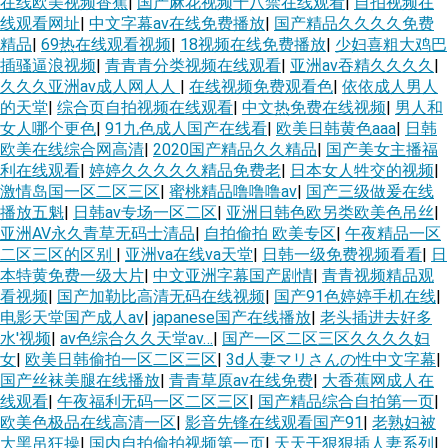
在线欧美视频香蕉
|
国产麻花视频十八禁在线观看
|
自拍视频在
线观看网址
|
中文字幕av在线免费播放
|
国产精品久久久久免费
精品
|
69热在线观看视频
|
18视频在线免费播放
|
少妇喜粗大鸡巴
插骚逼浪视频
|
青青青分类视频在线观看
|
亚洲av吞精久久久久
|
久久久亚洲av成人网人人
|
在线视频免费观看色
|
依依成人男人
的天堂
|
综合页自拍视频在线观看
|
中文热免费在线视频
|
男人和
女人哪个更色
|
91九色成人国产在线看
|
欧美日韩黄色aaa
|
日韩
欧美在线综合网高清
|
2020国产精品久久精品
|
国产美女主播福
利在线观看
|
婷婷久久久久久精品免费老
|
日本女人牲交的视频
|
激情岛国一区二区三区
|
蜜桃精品噜噜噜av
|
国产三级做爰在线
播放五魁
|
日韩av专场一区二区
|
亚洲日韩色欧另类欧美色吊丝
|
亚洲AV永久青草无码士清品
|
自拍偷拍 欧美专区
|
午夜精品一区
二区三区的区别
|
亚洲va在线va天堂
|
日韩一级免费视频看看
|
日
本特黄免费一级大片
|
中文亚洲字幕国产剧情
|
青青视频精品观
看视频
|
国产加勒比高清无码在线视频
|
国产91色婷婷手机在线
|
电影天堂国产成人av
|
japanese国产在线播放
|
老头插进去好多
水'视频
|
av色综合久久天堂av…
|
国产一区二区三区久久久久妇
女
|
欧美日韩偷拍一区二区三区
|
3d人妻マリさんの性中文字幕
|
国产丝袜美腿在线播放
|
青青草原av在线免费
|
大香蕉网成人在
线观看
|
午夜福利无码一区二区三区
|
国产精品综合自拍第一页
|
欧美色极品在线高清一区
|
影音先锋在线观看国产91
|
老熟妇被
大黑吊狂操
|
国内自拍偷拍视频第一页
|
天天干狠狠插人妻系列
|