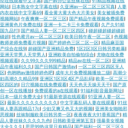
论在线观看中文字幕
|
国产av办公室丝袜在线
|
91精品视频在线
网站
|
日本熟女中文字幕在线
|
久亚洲aⅴ一区二区三区写真
|
人妻
内衣在线中文字幕69
|
看全黄大黄大色大片美女
|
美女被插免费
视频网站
|
午夜爽爽一区二区三区
|
国产精品午夜视频免费观看
|
亚洲黄色片免费在线
|
亚洲一卡二卡三卡免费观看
|
久产久91精
国九品打
|
国产精品人妻一区二区三区四区
|
碰超碰超碰超碰超
碰超
|
性色蜜月av一区二区三区
|
欧美日韩午夜一区二区
|
色视频
教师老师免费看片视频
|
国产婷婷色三区二区一区
|
精品麻豆国
产综合在线9
|
超碰国产亚洲精品免费
|
1区2区3区日韩另类粗暴
|
亚洲天堂男人天堂男人
|
亚洲欧美自拍偷拍综合
|
尤物在线免费
视频观看
|
久久99久久久999精品
|
精品av在线一区二区
|
亚洲精
品午夜福利久久
|
国产日韩国产激情av
|
一区二区三区四区无人
区
|
色哟哟av激情婷婷色吧
|
成年大片免费视频播放二级
|
高潮少
妇高潮久久精品99
|
亚洲区1区3区4区产品乱码
|
欧美一区二区三
区四区的
|
日穴视频在线免费观看
|
天天色天天操天天干
|
国产原
创一区在线播放
|
免费观看的a在线观看
|
91福利影音最新网址
|
日本一级片免费大全
|
91最新资源在线观看
|
91亚洲人妻一区二
区
|
最新久久久久久久久久久
|
中文字幕乱码人妻在线观看
|
91丝
袜人妻高跟精品17c
|
少妇又爽又色又大的视频
|
亚洲美女啪啪邪
恶视频
|
丝袜制服欧美日韩另类一区
|
夜夜夜夜大91香蕉国产
|
精
品人妻丝袜久久久久九色
|
日韩欧美亚洲第五页
|
强暴美女视频
大全久久久
|
思思99热这里只有精品
|
国产福利一区二区三区久