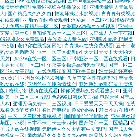
二区三
|
999在线免费精品视频
|
国产av电影网站一区
|
色哟哟av
激情婷婷色吧
|
免费啪视频在线播放久18
|
亚洲天堂男人天堂男
人
|
国产精品久久久久白
|
把老师操出水的视频
|
青青青分类视频
在线观看
|
亚洲mv在线免费观看
|
涩爱av一区二区在线播放视频
|
成人免费午夜精品一区二区
|
大香蕉av动作片在线观看
|
亚洲中
文精品第一页
|
自拍偷拍av一区二区三区
|
大香蕉尹人一本在线
|
69视频永久免费观看
|
在线看成人黄色av
|
亚洲熟妇av乱码最美
情侣版
|
老鸭窝在线视频网站
|
青青操av在线免费观看
|
五十二老
熟女高潮嗷嗷叫
|
亚洲一区二区蜜乳av
|
天天日天天干天天啪天
天射
|
超碰av在线一区二区三区
|
日韩亚洲一区二区在线观看
|
日
本男女啪啪一区二区
|
午夜美女操逼高潮免费视频
|
国产一区二
区丝袜女高跟鞋
|
在线免费观看国产欧美日韩
|
好大好粗好爽好
黄c黄片
|
亚洲黄色小视频网址
|
久草中文字幕在线播放
|
丰满老
熟女av在线
|
亚洲丝袜美腿激情综合
|
亚洲熟妇av乱码最美情侣
版
|
蜜桃少妇视频在线观看
|
操你哭视频免费观看熟女91
|
亚洲
欧美一区二区三区导航
|
色9999日韩欧美自拍
|
电影天堂国产成
人av
|
亚洲无码免费一二三区视频
|
日日爱爱天天干天天操
|
在线
观看免费的黄色片
|
看国产电视剧免费的网站
|
91日本av在线观
看
|
一区二区三区水蜜桃视频
|
啪啪啪啪啪啪啪啪片
|
亚洲另类视
频图片小说
|
日本不卡二卡三卡四卡
|
国产福利一区二区精品
|
欧
美成人av在线视频
|
无码伊人久久大杳蕉中文无码
|
国产成人免
费视频一区
|
国内精品久久久久久久aa护
|
精品熟女少妇免费久