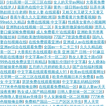
区
|
少妇高潮一区二区三区在线
|
女人的天堂av网站
|
大香蕉免费
在线伊人
|
最新色在线中文字幕
|
黄色一级日韩av在线
|
玩弄丰满
熟妇班主任老师
|
熟女人妻 在线观看
|
又粗又长又硬又大又黄又
猛cv
|
香蕉午夜久久久亚洲欧洲湿
|
免费看黄片免费看视频
|
热
99re6久久精品
|
免费在线视频 中文字幕
|
性感美女黄色小视频网
站
|
亚洲熟妇在线视频一区二区
|
美女厕所撒尿偷拍视频
|
漂亮人
妻口爆深喉免费视频
|
成人免费看片'在线观看
|
亚洲欧美另类离
制服丝袜
|
日韩欧美激情啪啪啪
|
77国产7资源免费观看
|
国内人
妻自拍视频在线
|
在线免费观看亚洲v
|
亚洲成人av在线播放观看
|
亚洲av综合在线观看免费
|
全国av一卡二卡三卡
|
久久久精品欧
美一区二
|
大香蕉红杏在线观看
|
欧美 亚洲 国产 日韩一
|
91麻豆
电影在线播放
|
中文字幕av不卡一区二区
|
熟女人妻五十路x50
|
99热在线免费这里只有精品
|
制服乱伦强奸中文字幕
|
女人裸体b
部被操黄色视频
|
五月婷六月婷婷欧美久久
|
国产自拍福利视频
在线观看
|
中文字幕在线观看视频成人91
|
欧美av在线观看网址
|
天堂网一区二区三区在线观看
|
欧美色视频日本片免费看
|
av熟
女 中文字幕
|
瑟瑟免费在线观看视频
|
中文字幕乱码精品999
|
777米奇色狠狠俺去啊
|
在线观看免费精品一区
|
麻豆人妻av天天
澡夜夜爽
|
熟女成人国产精品视频
|
日韩人妻丝袜一区二区三区
|
色噜噜人妻丝袜av先锋音
|
牛人女厕偷窥—区二区视频
|
777米奇
色狠狠俺去啊
|
免费精产国品一二三产区区大学生
|
男人天堂