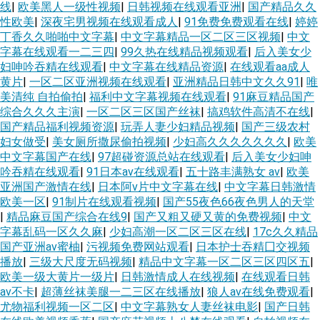
线
|
欧美黑人一级性视频
|
日韩视频在线观看亚洲
|
国产精品久久
性欧美
|
深夜宅男视频在线观看成人
|
91免费免费观看在线
|
婷婷
丁香久久啪啪中文字幕
|
中文字幕精品一区二区三区视频
|
中文
字幕在线观看一二三四
|
99久热在线精品视频观看
|
后入美女少
妇呻吟吞精在线观看
|
中文字幕在线精品资源
|
在线观看aa成人
黄片
|
一区二区亚洲视频在线观看
|
亚洲精品日韩中文久久91
|
唯
美清纯 自拍偷拍
|
福利中文字幕视频在线观看
|
91麻豆精品国产
综合久久久主演
|
一区二区三区国产丝袜
|
搞鸡软件高清不在线
|
国产精品福利视频资源
|
玩弄人妻少妇精品视频
|
国产三级农村
妇女做受
|
美女厕所撒尿偷拍视频
|
少妇高久久久久久久久
|
欧美
中文字幕国产在线
|
97超碰资源总站在线观看
|
后入美女少妇呻
吟吞精在线观看
|
91日本av在线观看
|
五十路丰满熟女 av
|
欧美
亚洲国产激情在线
|
日本阿v片中文字幕在线
|
中文字幕日韩激情
欧美一区
|
91制片在线观看视频
|
国产55夜色66夜色男人的天堂
|
精品麻豆国产综合在线9
|
国产又粗又硬又黄的免费视频
|
中文
字幕乱码一区久久麻
|
少妇高潮一区二区三区在线
|
17c久久精品
国产亚洲av蜜柚
|
污视频免费网站观看
|
日本护士吞精囗交视频
播放
|
三级大尺度无码视频
|
精品中文字幕一区二区三区四区五
|
欧美一级大黄片一级片
|
日韩激情成人在线视频
|
在线观看日韩
av不卡
|
超薄丝袜美腿一二三区在线播放
|
狼人av在线免费观看
|
尤物福利视频一区二区
|
中文字幕熟女人妻丝袜电影
|
国产日韩