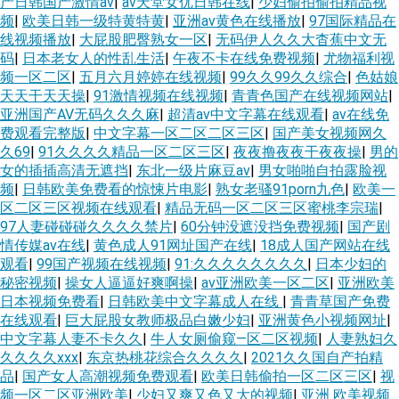
产日韩国产激情av
|
av天堂女优日韩在线
|
少妇偷拍偷拍精品视
频
|
欧美日韩一级特黄特黄
|
亚洲av黄色在线播放
|
97国际精品在
线视频播放
|
大屁股肥臀熟女一区
|
无码伊人久久大杳蕉中文无
码
|
日本老女人的性乱生活
|
午夜不卡在线免费视频
|
尤物福利视
频一区二区
|
五月六月婷婷在线视频
|
99久久99久久综合
|
色姑娘
天天干天天操
|
91激情视频在线视频
|
青青色国产在线视频网站
|
亚洲国产AV无码久久久麻
|
超清av中文字幕在线观看
|
av在线免
费观看完整版
|
中文字幕一区二区二区三区
|
国产美女视频网久
久69
|
91久久久久精品一区二区三区
|
夜夜撸夜夜干夜夜操
|
男的
女的插插高清无遮挡
|
东北一级片麻豆av
|
男女啪啪自拍露脸视
频
|
日韩欧美免费看的惊悚片电影
|
熟女老骚91porn九色
|
欧美一
区二区三区视频在线观看
|
精品无码一区二区三区蜜桃李宗瑞
|
97人妻碰碰碰久久久久禁片
|
60分钟没遮没挡免费视频
|
国产剧
情传媒av在线
|
黄色成人91网址国产在线
|
18成人国产网站在线
观看
|
99国产视频在线视频
|
91:久久久久久久久久
|
日本少妇的
秘密视频
|
操女人逼逼好爽啊操
|
av亚洲欧美一区二区
|
亚洲欧美
日本视频免费看
|
日韩欧美中文字幕成人在线
|
青青草国产免费
在线观看
|
巨大屁股女教师极品白嫩少妇
|
亚洲黄色小视频网址
|
中文字幕人妻不卡久久
|
牛人女厕偷窥—区二区视频
|
人妻熟妇久
久久久久xxx
|
东京热桃花综合久久久久
|
2021久久国自产拍精
品
|
国产女人高潮视频免费观看
|
欧美日韩偷拍一区二区三区
|
视
频一区二区亚洲欧美
|
少妇又爽又色又大的视频
|
亚洲 欧美视频