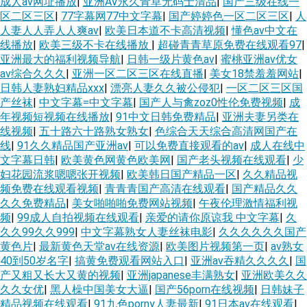
成人av网址播放
|
亚洲AV永久青草无码士清品
|
国产三级在线一
区二区三区
|
77字幕网77中文字幕
|
国产婷婷色一区二区三区
|
人
人妻人人弄人人爽av
|
欧美日本道不卡高清视频
|
懂色av中文在
线播放
|
欧美三级不卡在线播放
|
超碰青青草原免费在线观看97
|
亚洲最大的福利视频导航
|
日韩一级片黄色av
|
蜜桃亚洲av优女
av综合久久久
|
亚洲一区二区三区在线直播
|
美女18禁羞羞网站
|
日韩人妻熟妇精品xxx
|
漂亮人妻久久被公侵犯
|
一区二区三区国
产丝袜
|
中文字幕=中文字幕
|
国产人与禽zoz0性伦免费视频
|
成
年视频短视频在线播放
|
91中文日韩免费精品
|
亚洲夫妻另类在
线视频
|
五十路六十路熟女熟女
|
色综合天天综合高清网国产在
线
|
91久久精品国产亚洲av
|
可以免费直接观看的av
|
成人在线中
文字幕日韩
|
欧美黄色网黄色欧美网
|
国产老头视频在线观看
|
少
妇花园流浆嗯嗯张开视频
|
欧美韩日国产精品一区
|
久久精品视
频免费在线观看视频
|
青青青国产高清在线观看
|
国产精品久久
久久免费精品
|
美女啪啪啪免费网站视频
|
午夜伦理激情福利视
频
|
99成人自拍视频在线观看
|
亲爱的请你原谅我 中文字幕
|
久
久久99久久999
|
中文字幕熟女人妻丝袜电影
|
久久久久久久国产
黄色片
|
最新黄色天堂av在线资源
|
欧美图片视频第一页
|
av熟女
40到50岁名字
|
搞黄免费观看网站入口
|
亚洲av吞精久久久久
|
国
产又粗又长大又黄的视频
|
亚洲japanese丰满熟女
|
亚洲欧美久久
久久女优
|
黑人橾中国美女大逼
|
国产56porn在线视频
|
日韩妹子
精品视频在线观看
|
91九色porny人妻最新
|
91日本av在线观看
|