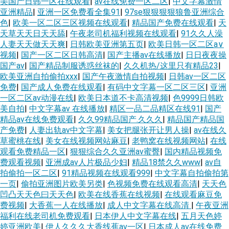
美国产日韩一区在线观看
|
av在线免费一区二区
|
中文字幕激情
亚洲精品
|
亚洲一区免费看全集91
|
97se狠狠狠狠狼鲁亚洲综合
色
|
欧美一区二区三区视频在线观看
|
精品国产免费在线观看
|
天
天草天天日天天舔
|
午夜老司机福利视频在线观看
|
91久久人澡
人妻天天做天天爽
|
日韩欧美亚洲第五页
|
欧美日韩一区二区a∨
视频
|
国产一区二区日韩高清
|
国产主播av在线播放
|
日日夜夜操
国产av
|
国产精品制服诱惑丝袜的
|
久久机热/这里只有精品23
|
欧美亚洲自拍偷拍xxx
|
国产午夜激情自拍视频
|
日韩av一区二区
免费
|
国产成人免费在线观看
|
有码中文字幕一区二区三区
|
亚洲
一区二区av动漫在线
|
欧美日本道不卡高清视频
|
色9999日韩欧
美自拍
|
中文字幕av 在线播放
|
精区一品二品精区在线91
|
国产
精品av在线免费观看
|
久久99精品国产.久久久
|
精品国产精品国
产免费
|
人妻出轨av中文字幕
|
美女把腿张开让男人操
|
av在线久
草蜜桃在线
|
美女在线视频网站麻豆
|
老鸭窝在线视频网站
|
在线
观看免费精品一区
|
狠狠综合久久亚洲av蜜臀
|
国内精品视频免
费观看视频
|
亚洲成aⅴ人片极品少妇
|
精品18禁久久www
|
av自
拍偷拍一区二区
|
91精品视频在线观看999
|
中文字幕自拍偷拍第
一页
|
偷拍亚洲图片欧美另类
|
色视频免费在线观看高清
|
天天色
凹凸天天色曰天天色
|
欧美在线香蕉在线视频
|
在线观看麻豆免
费视频
|
大香蕉一人在线播放
|
成人中文字幕在线高清
|
午夜亚洲
福利在线老司机免费观看
|
日本伊人中文字幕在线
|
五月天色婷
婷亚洲欧美
|
伊人久久久大香线蕉av一区
|
日本成人av在线免费