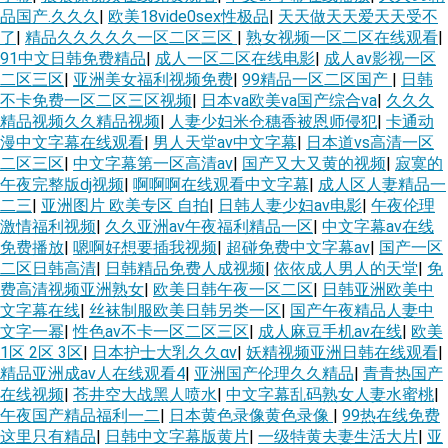
品国产.久久久
|
欧美18vide0sex性极品
|
天天做天天爱天天受不
了
|
精品久久久久久一区二区三区
|
熟女视频一区二区在线观看
|
91中文日韩免费精品
|
成人一区二区在线电影
|
成人av影视一区
二区三区
|
亚洲美女福利视频免费
|
99精品一区二区国产
|
日韩
不卡免费一区二区三区视频
|
日本va欧美va国产综合va
|
久久久
精品视频久久精品视频
|
人妻少妇米仓穗香被恩师侵犯
|
卡通动
漫中文字幕在线观看
|
男人天堂av中文字幕
|
日本道vs高清一区
二区三区
|
中文字幕第一区高清av
|
国产又大又黄的视频
|
寂寞的
午夜完整版dj视频
|
啊啊啊在线观看中文字幕
|
成人区人妻精品一
二三
|
亚洲图片 欧美专区 自拍
|
日韩人妻少妇av电影
|
午夜伦理
激情福利视频
|
久久亚洲av午夜福利精品一区
|
中文字幕av在线
免费播放
|
嗯啊好想要插我视频
|
超碰免费中文字幕av
|
国产一区
二区日韩高清
|
日韩精品免费人成视频
|
依依成人男人的天堂
|
免
费高清视频亚洲熟女
|
欧美日韩午夜一区二区
|
日韩亚洲欧美中
文字幕在线
|
丝袜制服欧美日韩另类一区
|
国产午夜精品人妻中
文字一幂
|
性色av不卡一区二区三区
|
成人麻豆手机av在线
|
欧美
1区 2区 3区
|
日本护士大乳久久αv
|
妖精视频亚洲日韩在线观看
|
精品亚洲成av人在线观看4
|
亚洲国产伦理久久精品
|
青青热国产
在线视频
|
苍井空大战黑人喷水
|
中文字幕乱码熟女人妻水蜜桃
|
午夜国产精品福利一二
|
日本黄色录像黄色录像
|
99热在线免费
这里只有精品
|
日韩中文字幕版黄片
|
一级特黄夫妻生活大片
|
亚