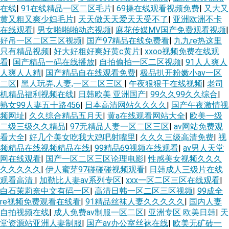
在线
|
91在线精品一区二区毛片
|
69操在线观看视频免费
|
又大又
黄又粗又爽少妇毛片
|
天天做天天爱天天受不了
|
亚洲欧洲不卡
在线观看
|
男女啪啪啪动态视频
|
麻花传媒MV国产免费观看视频
|
好吊一区二区三区视频
|
国产97精品在线免费看
|
九九re热这里
只有精品视频
|
好大好粗好爽好黄c黄片
|
xxoo视频免费在线观
看
|
国产精品一码在线播放
|
自拍偷拍一区二区视频
|
91人人爽人
人爽人人精
|
国产精品自在线观看免费
|
极品扒开粉嫩小av一区
二区
|
黑人玩弄,人妻,一区二区三区
|
午夜狠狠干在线视频
|
老司
机精品福利视频在线
|
日韩欧美 亚洲国产
|
99久久99久久综合
|
熟女99人妻五十路456
|
日本高清网站久久久久
|
国产午夜激情视
频网址
|
久久综合精品五月天
|
黄a在线观看网站大全
|
欧美一级
二级三级久久精品
|
97无精品人妻一区二区三区
|
av网站免费观
看大全
|
好几个美女吃我大鸡吧射嘴里
|
久久久三级高清免费
|
视
频精品在线视频精品在线
|
99精品69视频在线观看
|
av男人天堂
网在线观看
|
国产一区二区三区论理电影
|
性感美女视频久久久
久久久久久
|
伊人蜜芽97碰碰碰视频观看
|
日韩成人三级片在线
观看高清
|
加勒比人妻av系列专区
|
xxx一区二区三区在线观看
|
白石茉莉奈中文有码一区
|
高清日韩一区二区三区视频
|
99成全
re视频免费观看在线看
|
91精品丝袜人妻久久久久久
|
国内人妻
自拍视频在线
|
成人免费av制服一区二区
|
亚洲专区 欧美日韩
|
天
堂资源站亚洲人妻制服
|
国产av办公室丝袜在线
|
欧美无矿砖一