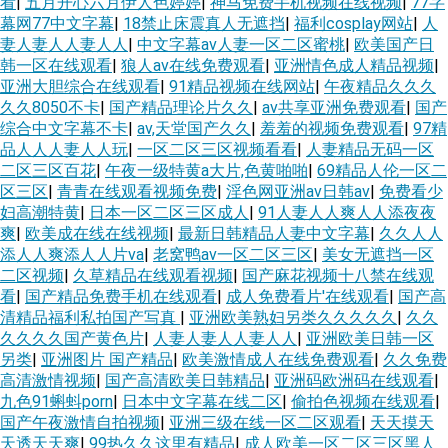
看
|
五月开心六月伊人色婷婷
|
神马免费手机视频在线视频
|
77字
幕网77中文字幕
|
18禁止床震真人无遮挡
|
福利cosplay网站
|
人
妻人妻人人妻人人
|
中文字幕aⅴ人妻一区二区蜜桃
|
欧美国产日
韩一区在线观看
|
狼人av在线免费观看
|
亚洲情色成人精品视频
|
亚洲大胆综合在线观看
|
91精品视频在线网站
|
午夜精品久久久
久久8050不卡
|
国产精品理论片久久
|
av共享亚洲免费观看
|
国产
综合中文字幕不卡
|
av,天堂国产久久
|
羞羞的视频免费观看
|
97精
品人人人妻人人玩
|
一区二区三区视频看看
|
人妻精品无码一区
二区三区百花
|
午夜一级特黄a大片,色黄啪啪
|
69精品人伦一区二
区三区
|
青青在线观看视频免费
|
淫色网亚洲av日韩av
|
免费看少
妇高潮特黄
|
日本一区二区三区成人
|
91人妻人人爽人人添夜夜
爽
|
欧美成在线在线视频
|
最新日韩精品人妻中文字幕
|
久久人人
添人人爽添人人片va
|
老窝鸭av一区二区三区
|
美女无遮挡一区
二区视频
|
久草精品在线观看视频
|
国产麻花视频十八禁在线观
看
|
国产精品免费手机在线观看
|
成人免费看片'在线观看
|
国产高
清精品福利私拍国产写真
|
亚洲欧美熟妇另类久久久久久
|
久久
久久久久国产黄色片
|
人妻人妻人人妻人人
|
亚洲欧美日韩一区
另类
|
亚洲图片 国产精品
|
欧美激情成人在线免费观看
|
久久免费
高清激情视频
|
国产高清欧美日韩精品
|
亚洲码欧洲码在线观看
|
九色91蝌蚪porn
|
日本中文字幕在线二区
|
偷拍色视频在线观看
|
国产午夜激情自拍视频
|
亚洲三级在线一区二区观看
|
天天摸天
天透天天爽
|
99热久久这里有精品
|
成人欧美一区二区三区黑人